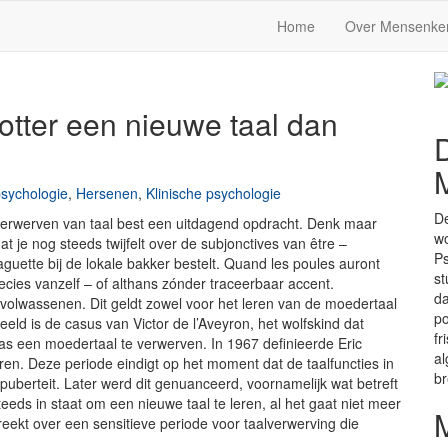
Home
Over Mensenke
otter een nieuwe taal dan
sychologie
,
Hersenen
,
Klinische psychologie
De
et verwerven van taal best een uitdagend opdracht. Denk maar
wo
t je nog steeds twijfelt over de subjonctives van être –
Ps
baguette bij de lokale bakker bestelt. Quand les poules auront
st
recies vanzelf – of althans zónder traceerbaar accent.
da
 volwassenen. Dit geldt zowel voor het leren van de moedertaal
po
eld is de casus van Victor de l’Aveyron, het wolfskind dat
fr
as een moedertaal te verwerven. In 1967 definieerde Eric
al
eren. Deze periode eindigt op het moment dat de taalfuncties in
b
puberteit. Later werd dit genuanceerd, voornamelijk wat betreft
eeds in staat om een nieuwe taal te leren, al het gaat niet meer
eekt over een sensitieve periode voor taalverwerving die