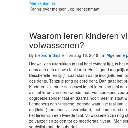
Mensenkennis
Kennis over mensen.. op mensenmaat.
Waarom leren kinderen vl
volwassenen?
By
Eleonore Smalle
on
aug 16, 2019
in
Algemene p
Hoewel zich uitdrukken in taal heel evident lijkt, is h
eens aan een nieuwe taal leren. Het is goed mogelijk da
Bescherelle ten spijt. Laat staan dat je incognito een 
des dents. Tenzij je jong geleerd bent. Dan gaat het p
Kinderen zijn meer succesvol in het leren van taal dan
als het leren van een tweede taal. Een sprekend voorbe
opgroeide zonder taal en daarna nooit meer in staat w
Lenneberg een “kritische” periode waarin je taal kan l
de (linker)hersenen zijn verankerd, met name rond de 
het leren van een tweede taal. Volwassenen zijn nog st
zo vanzelf en zelden tot op moedertaalniveau. Men spr
verdwijnt rond de puberteit.