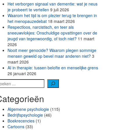
Het verborgen signaal van dementie: wat je neus
je probeert te vertellen
9 juli 2026
Waarom het tijd is om plezier terug te brengen in
het menopauzedebat
18 maart 2026
Respectloos, narcistisch, en teer als
sneeuwvlokjes: Onschuldige opvattingen over de
jeugd van tegenwoordig, of toch niet?
11 maart
2026
Nooit meer genocide? Waarom plegen sommige
mensen geweld op bevel maar anderen niet?
3
maart 2026
AI in therapie: tussen belofte en menselijke grens
26 januari 2026
oeken
Categorieën
Algemene psychologie
(115)
Bedrijfspsychologie
(46)
Boekrecencies
(1)
Cartoons
(33)