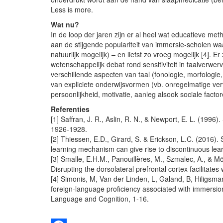
Less is more.
Wat nu?
In de loop der jaren zijn er al heel wat educatieve m
aan de stijgende populariteit van immersie-scholen wa
natuurlijk mogelijk) – en liefst zo vroeg mogelijk [4]. 
wetenschappelijk debat rond sensitiviteit in taalverwerv
verschillende aspecten van taal (fonologie, morfolog
van expliciete onderwijsvormen (vb. onregelmatige verv
persoonlijkheid, motivatie, aanleg alsook sociale facto
Referenties
[1] Saffran, J. R., Aslin, R. N., & Newport, E. L. (1996)
1926-1928.
[2] Thiessen, E.D., Girard, S. & Erickson, L.C. (2016). S
learning mechanism can give rise to discontinuous lear
[3] Smalle, E.H.M., Panouillères, M., Szmalec, A., & Mö
Disrupting the dorsolateral prefrontal cortex facilitates
[4] Simonis, M, Van der Linden, L, Galand, B, Hiligsm
foreign-language proficiency associated with immersio
Language and Cognition, 1-16.