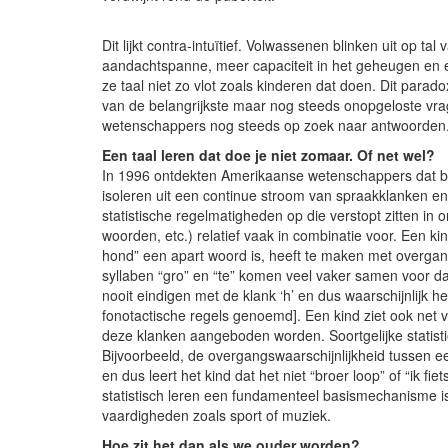
Dit lijkt contra-intuïtief. Volwassenen blinken uit op 
aandachtspanne, meer capaciteit in het geheugen en
ze taal niet zo vlot zoals kinderen dat doen. Dit parad
van de belangrijkste maar nog steeds onopgeloste vrag
wetenschappers nog steeds op zoek naar antwoorden
Een taal leren dat doe je niet zomaar. Of net wel?
In 1996 ontdekten Amerikaanse wetenschappers dat b
isoleren uit een continue stroom van spraakklanken enk
statistische regelmatigheden op die verstopt zitten in
woorden, etc.) relatief vaak in combinatie voor. Een kind
hond” een apart woord is, heeft te maken met overgang
syllaben “gro” en “te” komen veel vaker samen voor d
nooit eindigen met de klank ‘h’ en dus waarschijnlijk 
fonotactische regels genoemd]. Een kind ziet ook net
deze klanken aangeboden worden. Soortgelijke statist
Bijvoorbeeld, de overgangswaarschijnlijkheid tussen een 
en dus leert het kind dat het niet “broer loop” of “ik fi
statistisch leren een fundamenteel basismechanisme is i
vaardigheden zoals sport of muziek.
Hoe zit het dan als we ouder worden?