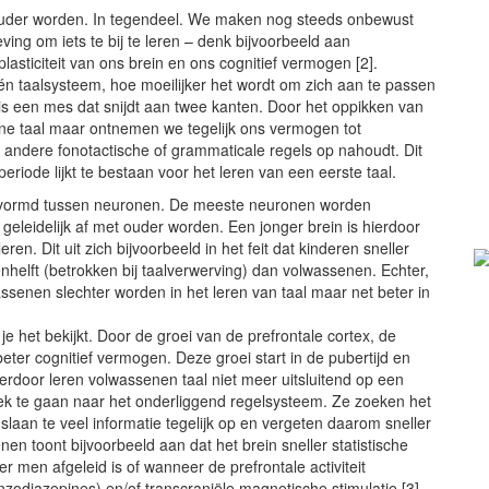
t ouder worden. In tegendeel. We maken nog steeds onbewust
ing om iets te bij te leren – denk bijvoorbeeld aan
lasticiteit van ons brein en ons cognitief vermogen [2].
én taalsysteem, hoe moeilijker het wordt om zich aan te passen
 is een mes dat snijdt aan twee kanten. Door het oppikken van
ene taal maar ontnemen we tegelijk ons vermogen tot
 andere fonotactische of grammaticale regels op nahoudt. Dit
eriode lijkt te bestaan voor het leren van een eerste taal.
gevormd tussen neuronen. De meeste neuronen worden
eleidelijk af met ouder worden. Een jonger brein is hierdoor
ren. Dit uit zich bijvoorbeeld in het feit dat kinderen sneller
nhelft (betrokken bij taalverwerving) dan volwassenen. Echter,
assenen slechter worden in het leren van taal maar net beter in
je het bekijkt. Door de groei van de prefrontale cortex, de
eter cognitief vermogen. Deze groei start in de pubertijd en
ierdoor leren volwassenen taal niet meer uitsluitend op een
oek te gaan naar het onderliggend regelsysteem. Ze zoeken het
slaan te veel informatie tegelijk op en vergeten daarom sneller
n toont bijvoorbeeld aan dat het brein sneller statistische
 men afgeleid is of wanneer de prefrontale activiteit
odiazepines) en/of transcraniële magnetische stimulatie [3].