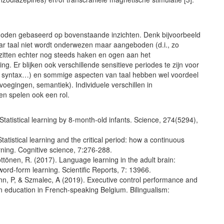
ethoden gebaseerd op bovenstaande inzichten. Denk bijvoorbeeld
ar taal niet wordt onderwezen maar aangeboden (d.i., zo
Er zitten echter nog steeds haken en ogen aan het
ing. Er blijken ook verschillende sensitieve periodes te zijn voor
ie, syntax…) en sommige aspecten van taal hebben wel voordeel
oegingen, semantiek). Individuele verschillen in
ren spelen ook een rol.
. Statistical learning by 8-month-old infants. Science, 274(5294),
tatistical learning and the critical period: how a continuous
ning. Cognitive science, 7:276-288.
ttönen, R. (2017). Language learning in the adult brain:
 word-form learning. Scientific Reports, 7: 13966.
ann, P, & Szmalec, A (2019). Executive control performance and
n education in French-speaking Belgium. Bilingualism: