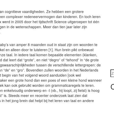
tal van cognitieve vaardigheden. Ze hebben een grotere
 een complexer redeneervermogen dan kinderen. En toch leren
ox werd in 2005 door het tijdschrift Science uitgeroepen tot één
en in de wetenschappen. Meer dan tien jaar later zijn
.
aby’s van amper 8 maanden oud in staat zijn om woorden te
el en alleen door te luisteren [1]. Hun brein pikt onbewust
 onze taal. In iedere taal komen bepaalde elementen (klanken,
 dat leert dat “grote”, en niet “degro” of “tehond” in “de grote
swaarschijnlijkheden tussen de verschillende lettergrepen: de
an “de” en “gro”. Bovendien zullen woorden in het Nederlands
Z
het begin van het volgend woord aanduiden [ook wel
 vaker een grote hond dan een poes of een kleine hond wanneer
iek kan ook gebruikt worden om grammaticaregels te leren.
enkelvoudig onderwerp en -t (vb., hij loopt, zij fietst) is hoog
etst” is. Steeds meer en recenter onderzoek laat zien dat
n het jong brein dat helpt bij het leren van taal en andere