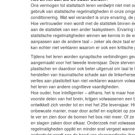
Ons vermogen tot statistisch leren verdwijnt niet me
gebruik van statistische regelmatigheden in onze omgev
conditionering. Wat wel verandert is onze ervaring, de p
Hoe vertrouwder men wordt met de statistiek binnen é
aan de statistiek van een ander taalsysteem. Ervaring
statistische regelmatigheden winnen we kennis in de 
aanpassen aan de andere taal – zeker als deze taal er
kan echter niet verklaren waarom er ook een kritische p
Tijdens het leren worden synaptische verbindingen 
aangemaakt voor het tweede levensjaar. Deze sterven g
plastischer en daardoor ook beter uitgerust om taal te le
herstellen van traumatische schade aan de linkerherse
verlies aan plasticiteit kan niet verklaren waarom volw
het leren van andere cognitieve vaardigheden.
Hoe ouder, hoe intelligenter – althans, het is maar hoe 
voorste delen van het brein, krijgen volwassenen een b
ontwikkelt zich verder tot en met het 25e levensjaar. H
onbewuste manier, maar door actief en expliciet op z
te ver en zien door de bomen het bos niet meer. Of ze 
en slagen zaken door elkaar. Onderzoek met volwassene
regelmatigheden oppikt en minder snel vergeet wanneer
onderdrukt wordt aan de hand van slaapmedicatie (benz