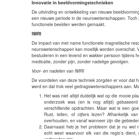
Innovatie in beeldvormingstechnieken
De uitvinding en ontwikkeling van nieuwe beeldvormin
een nieuwe periode in de neurowetenschappen. Toch zo
functionele beelden werden gemaakt.
fMRI
De impact van met name functionele magnetische reson
neurowetenschappen kan moeilijk worden overschat. Vo
bestuderen in een levend en wakker persoon tijdens het
medicatie, zonder pijn, zonder nadelige gevolgen.
Voor- en nadelen van fMRI
De voordelen van deze techniek zorgden er voor dat he
werd en dat trok veel gedragswetenschappers aan. Maa
Het was niet altijd duidelijk wat op die mooie pl
onderzoek was (en is nog altijd) gebaseerd o
verschillende opdrachten. Maar wat is een goed
Rust, tellen, of cijfers lezen? Afhankelijk va
overhouden, en vanaf wanneer zijn die gebieden
Daarnaast heb je het probleem dat je nu wel n
echt weet waarvoor elk van die regio’s dient,