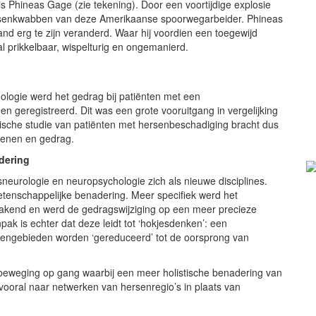
 Phineas Gage (zie tekening). Door een voortijdige explosie
hersenkwabben van deze Amerikaanse spoorwegarbeider. Phineas
nd erg te zijn veranderd. Waar hij voordien een toegewijd
 prikkelbaar, wispelturig en ongemanierd.
ologie werd het gedrag bij patiënten met een
 geregistreerd. Dit was een grote vooruitgang in vergelijking
ische studie van patiënten met hersenbeschadiging bracht dus
senen en gedrag.
dering
neurologie en neuropsychologie zich als nieuwe disciplines.
tenschappelijke benadering. Meer specifiek werd het
bakend en werd de gedragswijziging op een meer precieze
ak is echter dat deze leidt tot ‘hokjesdenken’: een
rsengebieden worden ‘gereduceerd’ tot de oorsprong van
weging op gang waarbij een meer holistische benadering van
ooral naar netwerken van hersenregio’s in plaats van