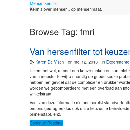
Mensenkennis
Kennis over mensen.. op mensenmaat.
Browse Tag: fmri
Van hersenfilter tot keuz
By
Karen De Visch
on
mei 12, 2016
in
Experimentel
U kent het wel, u moet een keuze maken en kunt niet k
van u meester terwijl u naarstig de goede keuze probee
hebben het gevoel dat de complexer en drukker word
worden we gebombardeerd met een overload aan inform
winkelstraat.
Veel van deze informatie die ons bereikt via advertent
om ons gedrag en dus ook onze keuzes te beïnvloeden.
binnenstapt, enz.
Continue Reading