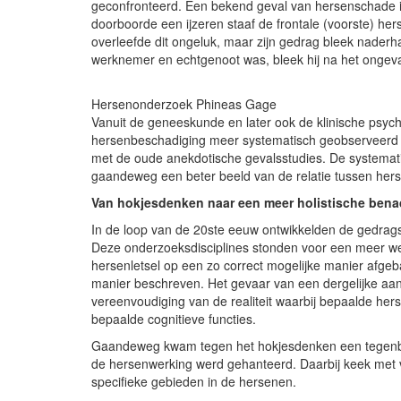
geconfronteerd. Een bekend geval van hersenschade is
doorboorde een ijzeren staaf de frontale (voorste) 
overleefde dit ongeluk, maar zijn gedrag bleek naderha
werknemer en echtgenoot was, bleek hij na het ongeval
Hersenonderzoek Phineas Gage
Vanuit de geneeskunde en later ook de klinische psych
hersenbeschadiging meer systematisch geobserveerd en
met de oude anekdotische gevalsstudies. De systemat
gaandeweg een beter beeld van de relatie tussen her
Van hokjesdenken naar een meer holistische bena
In de loop van de 20ste eeuw ontwikkelden de gedrags
Deze onderzoeksdisciplines stonden voor een meer we
hersenletsel op een zo correct mogelijke manier afge
manier beschreven. Het gevaar van een dergelijke aanp
vereenvoudiging van de realiteit waarbij bepaalde he
bepaalde cognitieve functies.
Gaandeweg kwam tegen het hokjesdenken een tegenbe
de hersenwerking werd gehanteerd. Daarbij keek met v
specifieke gebieden in de hersenen.