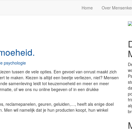
Home
Over Mensenke
emoeheid.
e psychologie
De
wo
iezen tussen de vele opties. Een gevoel van onrust maakt zich
Ps
rt te maken. Kiezen is altijd een beetje verliezen, niet? Mensen
st
ende samenleving leidt tot keuzemoeheid en meer en meer
da
atie, of we ons nu online begeven of in een drukke
po
fr
ies, reclamepanelen, geuren, geluiden,…, heeft als enige doel
al
 Men wil namelijk dat je hun producten koopt, hun winkel
b