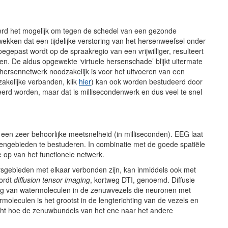
erd het mogelijk om tegen de schedel van een gezonde
 wekken dat een tijdelijke verstoring van het hersenweefsel onder
gepast wordt op de spraakregio van een vrijwilliger, resulteert
gen. De aldus opgewekte ‘virtuele hersenschade’ blijkt uitermate
hersennetwerk noodzakelijk is voor het uitvoeren van een
zakelijke verbanden, klik
hier
) kan ook worden bestudeerd door
rd worden, maar dat is millisecondenwerk en dus veel te snel
 een zeer behoorlijke meetsnelheid (in milliseconden). EEG laat
sengebieden te bestuderen. In combinatie met de goede spatiële
tje op van het functionele netwerk.
sgebieden met elkaar verbonden zijn, kan inmiddels ook met
ordt
diffusion tensor imaging
, kortweg DTI, genoemd. Diffusie
g van watermoleculen in de zenuwvezels die neuronen met
oleculen is het grootst in de lengterichting van de vezels en
icht hoe de zenuwbundels van het ene naar het andere