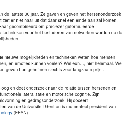
n de laatste 30 jaar. Ze gaven en geven het hersenonderzoek
iet er niet naar uit dat daar snel een einde aan zal komen.
lkaar gecombineerd om preciezer geformuleerde
 technieken voor het bestuderen van netwerken worden op de
lijkheden.
l die nieuwe mogelijkheden en technieken weten hoe mensen
nen, en emoties kunnen voelen? Wel euh…, niet helemaal. We
nen geven hun geheimen slechts zeer langzaam prijs…
oloog en doet onderzoek naar de relatie tussen hersenen en
unctionele lateralisatie en motorische cognitie. Zijn
eldvorming en gedragsonderzoek. Hij doceert
ten van de Universiteit Gent en is momenteel president van
chology
(FESN).