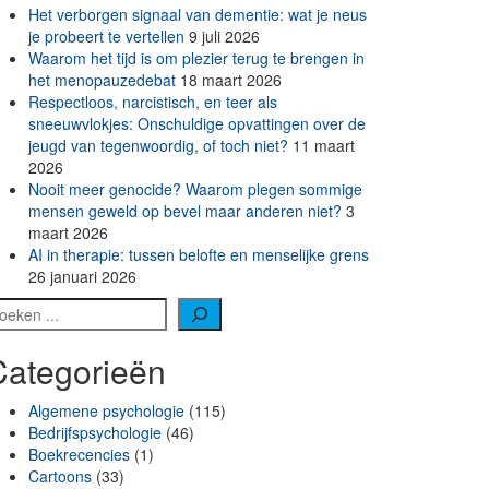
Het verborgen signaal van dementie: wat je neus
je probeert te vertellen
9 juli 2026
Waarom het tijd is om plezier terug te brengen in
het menopauzedebat
18 maart 2026
Respectloos, narcistisch, en teer als
sneeuwvlokjes: Onschuldige opvattingen over de
jeugd van tegenwoordig, of toch niet?
11 maart
2026
Nooit meer genocide? Waarom plegen sommige
mensen geweld op bevel maar anderen niet?
3
maart 2026
AI in therapie: tussen belofte en menselijke grens
26 januari 2026
oeken
Categorieën
Algemene psychologie
(115)
Bedrijfspsychologie
(46)
Boekrecencies
(1)
Cartoons
(33)