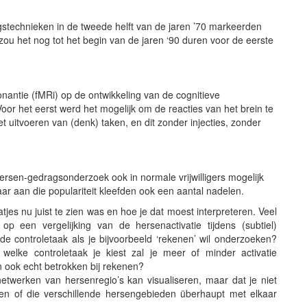
gstechnieken in de tweede helft van de jaren ’70 markeerden
u het nog tot het begin van de jaren ‘90 duren voor de eerste
antie (fMRi) op de ontwikkeling van de cognitieve
or het eerst werd het mogelijk om de reacties van het brein te
 uitvoeren van (denk) taken, en dit zonder injecties, zonder
rsen-gedragsonderzoek ook in normale vrijwilligers mogelijk
r aan die populariteit kleefden ook een aantal nadelen.
aatjes nu juist te zien was en hoe je dat moest interpreteren. Veel
p een vergelijking van de hersenactivatie tijdens (subtiel)
e controletaak als je bijvoorbeeld ‘rekenen’ wil onderzoeken?
n welke controletaak je kiest zal je meer of minder activatie
 ook echt betrokken bij rekenen?
etwerken van hersenregio’s kan visualiseren, maar dat je niet
 en of die verschillende hersengebieden überhaupt met elkaar