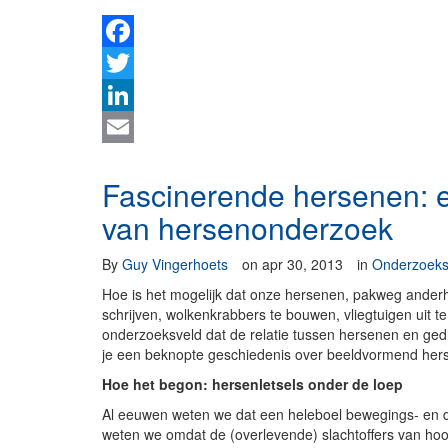
Facebook
Twitter
LinkedIn
Email
Fascinerende hersenen: 
van hersenonderzoek
By
Guy Vingerhoets
on
apr 30, 2013
in
Onderzoek
Hoe is het mogelijk dat onze hersenen, pakweg anderha
schrijven, wolkenkrabbers te bouwen, vliegtuigen uit te
onderzoeksveld dat de relatie tussen hersenen en gedr
je een beknopte geschiedenis over beeldvormend he
Hoe het begon: hersenletsels onder de loep
Al eeuwen weten we dat een heleboel bewegings- en 
weten we omdat de (overlevende) slachtoffers van ho