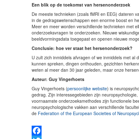
Een blik op de toekomst van hersenonderzoek
De meeste technieken (zoals fMRI en EEG) dateren va
in de gedragswetenschappen een enorme boost en het z
Meer en meer worden verschillende technieken met e
onderzoeksvragen te onderzoeken. Nieuwe wiskundige
beeldvormingsdata toegepast en openen nieuwe moge
Conclusie: hoe ver staat het hersenonderzoek?
U zult zich inmiddels afvragen of we inmiddels met a
kunnen spreken, dingen onthouden, gezichten herken
weten al meer dan 30 jaar geleden, maar onze herse
Auteur: Guy Vingerhoets
Guy Vingerhoets (
persoonlijke website
) is neuropsych
gedrag. Zijn interessegebieden zijn neuropsychologie, f
voornaamste onderzoeksmethodes zijn functionele be
neuropsychologische vakken aan verschillende facultei
de
Federation of the European Societies of Neuropsy