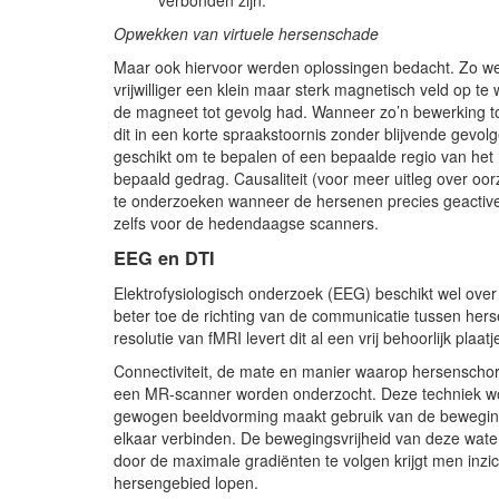
verbonden zijn.
Opwekken van virtuele hersenschade
Maar ook hiervoor werden oplossingen bedacht. Zo w
vrijwilliger een klein maar sterk magnetisch veld op te
de magneet tot gevolg had. Wanneer zo’n bewerking toe
dit in een korte spraakstoornis zonder blijvende gevol
geschikt om te bepalen of een bepaalde regio van het 
bepaald gedrag. Causaliteit (voor meer uitleg over oor
te onderzoeken wanneer de hersenen precies geactivee
zelfs voor de hedendaagse scanners.
EEG en DTI
Elektrofysiologisch onderzoek (EEG) beschikt wel over
beter toe de richting van de communicatie tussen her
resolutie van fMRI levert dit al een vrij behoorlijk plaa
Connectiviteit, de mate en manier waarop hersenschor
een MR-scanner worden onderzocht. Deze techniek w
gewogen beeldvorming maakt gebruik van de bewegin
elkaar verbinden. De bewegingsvrijheid van deze waterm
door de maximale gradiënten te volgen krijgt men inz
hersengebied lopen.